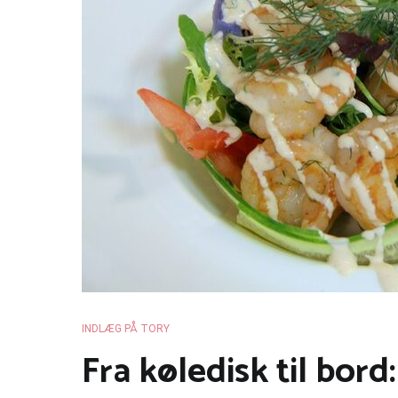
INDLÆG PÅ TORY
Fra køledisk til bor