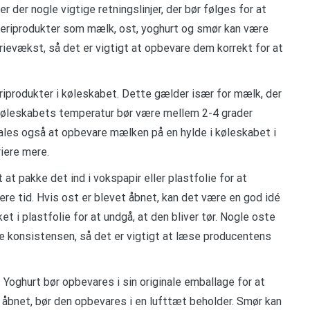
r der nogle vigtige retningslinjer, der bør følges for at
Mejeriprodukter som mælk, ost, yoghurt og smør kan være
evækst, så det er vigtigt at opbevare dem korrekt for at
riprodukter i køleskabet. Dette gælder især for mælk, der
 Køleskabets temperatur bør være mellem 2-4 grader
ales også at opbevare mælken på en hylde i køleskabet i
riere mere.
at pakke det ind i vokspapir eller plastfolie for at
gere tid. Hvis ost er blevet åbnet, kan det være en god idé
et i plastfolie for at undgå, at den bliver tør. Nogle oste
e konsistensen, så det er vigtigt at læse producentens
Yoghurt bør opbevares i sin originale emballage for at
 åbnet, bør den opbevares i en lufttæt beholder. Smør kan