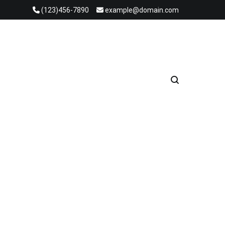
(123)456-7890
example@domain.com