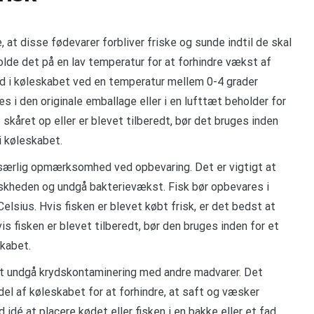
, at disse fødevarer forbliver friske og sunde indtil de skal
holde det på en lav temperatur for at forhindre vækst af
ød i køleskabet ved en temperatur mellem 0-4 grader
s i den originale emballage eller i en lufttæt beholder for
skåret op eller er blevet tilberedt, bør det bruges inden
i køleskabet.
 særlig opmærksomhed ved opbevaring. Det er vigtigt at
riskheden og undgå bakterievækst. Fisk bør opbevares i
lsius. Hvis fisken er blevet købt frisk, er det bedst at
 fisken er blevet tilberedt, bør den bruges inden for et
skabet.
 at undgå krydskontaminering med andre madvarer. Det
el af køleskabet for at forhindre, at saft og væsker
idé at placere kødet eller fisken i en bakke eller et fad