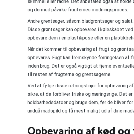
skimmel eller rådne. Det anbefales også at holde 
og dermed påvirke frugternes modningsproces.
Andre grøntsager, såsom bladgrøntsager og salat, h
Disse grøntsager kan opbevares i køleskabet ved 
opbevare dem i en plastikpose eller en plastikbeho
Når det kommer til opbevaring af frugt og grøntsag
opbevares. Fugt kan fremskynde forringelsen af f
inden brug. Det er også vigtigt at fjerne eventuel
til resten af frugterne og grøntsagerne.
Ved at følge disse retningslinjer for opbevaring 
sikre, at de forbliver friske og næringsrige. Det e
holdbarhedsdatoer og bruge dem, før de bliver for
undgå madspild og få mest muligt ud af dine madv
Opbevaring af kød og 