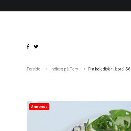
Videre
til
indhold
Forside
Indlæg på Tory
Fra køledisk til bord:
Annonce