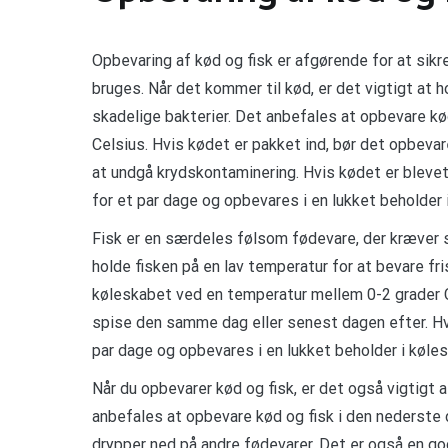
Opbevaring af kød og fisk er afgørende for at sikre
bruges. Når det kommer til kød, er det vigtigt at 
skadelige bakterier. Det anbefales at opbevare k
Celsius. Hvis kødet er pakket ind, bør det opbevare
at undgå krydskontaminering. Hvis kødet er blevet 
for et par dage og opbevares i en lukket beholder 
Fisk er en særdeles følsom fødevare, der kræver
holde fisken på en lav temperatur for at bevare f
køleskabet ved en temperatur mellem 0-2 grader Ce
spise den samme dag eller senest dagen efter. Hvis
par dage og opbevares i en lukket beholder i køle
Når du opbevarer kød og fisk, er det også vigtigt
anbefales at opbevare kød og fisk i den nederste d
drypper ned på andre fødevarer. Det er også en god 