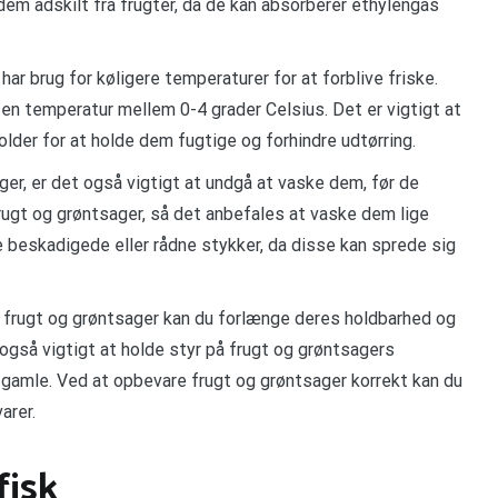
dem adskilt fra frugter, da de kan absorberer ethylengas
ar brug for køligere temperaturer for at forblive friske.
en temperatur mellem 0-4 grader Celsius. Det er vigtigt at
lder for at holde dem fugtige og forhindre udtørring.
er, er det også vigtigt at undgå at vaske dem, før de
rugt og grøntsager, så det anbefales at vaske dem lige
le beskadigede eller rådne stykker, da disse kan sprede sig
af frugt og grøntsager kan du forlænge deres holdbarhed og
r også vigtigt at holde styr på frugt og grøntsagers
 gamle. Ved at opbevare frugt og grøntsager korrekt kan du
arer.
fisk