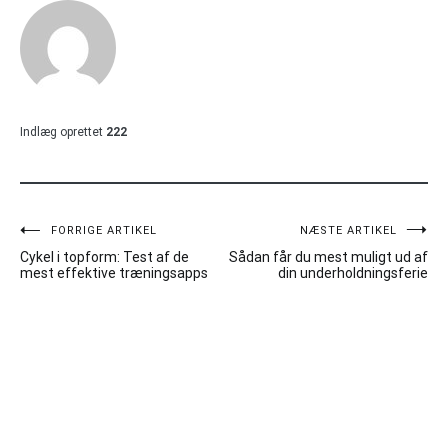
Indlæg oprettet
222
Indlægsnavigation
FORRIGE ARTIKEL
NÆSTE ARTIKEL
Cykel i topform: Test af de
Sådan får du mest muligt ud af
mest effektive træningsapps
din underholdningsferie