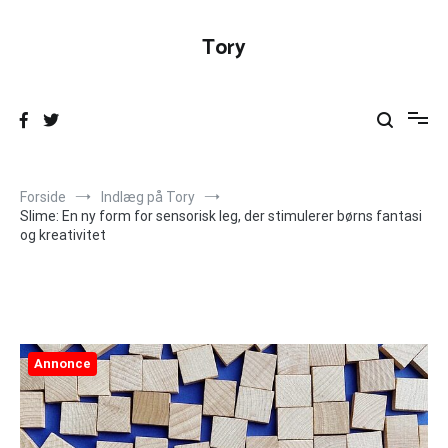
Videre
til
Tory
indhold
Forside
Indlæg på Tory
Slime: En ny form for sensorisk leg, der stimulerer børns fantasi
og kreativitet
Annonce