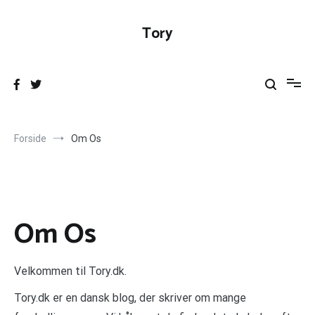
Videre
til
Tory
indhold
Forside
Om Os
Om Os
Velkommen til Tory.dk.
Tory.dk er en dansk blog, der skriver om mange