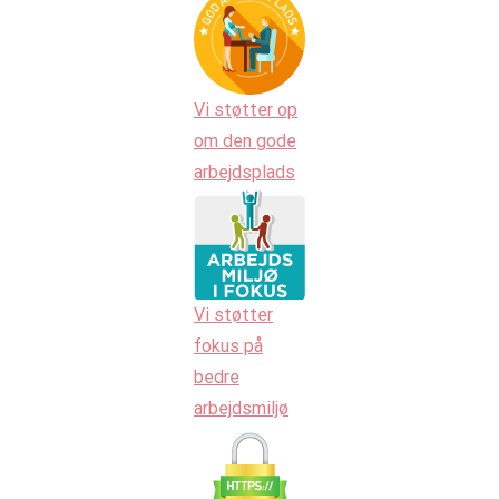
Vi støtter op
om den gode
arbejdsplads
Vi støtter
fokus på
bedre
arbejdsmiljø