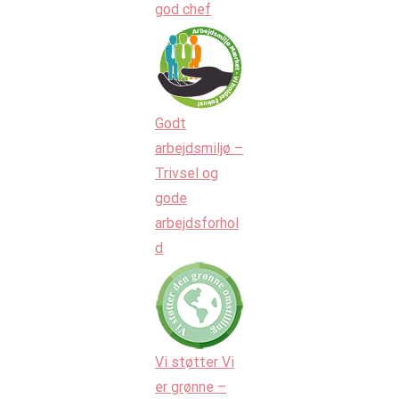
god chef
Godt
arbejdsmiljø –
Trivsel og
gode
arbejdsforhol
d
Vi støtter Vi
er grønne –