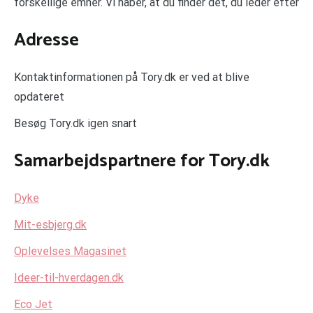
forskellige emner. Vi håber, at du finder det, du leder efter
Adresse
Kontaktinformationen på Tory.dk er ved at blive
opdateret
Besøg Tory.dk igen snart
Samarbejdspartnere for Tory.dk
Dyke
Mit-esbjerg.dk
Oplevelses Magasinet
Ideer-til-hverdagen.dk
Eco Jet