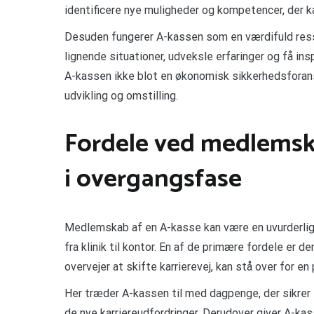
identificere nye muligheder og kompetencer, der ka
Desuden fungerer A-kassen som en værdifuld ress
lignende situationer, udveksle erfaringer og få in
A-kassen ikke blot en økonomisk sikkerhedsforans
udvikling og omstilling.
Fordele ved medlemska
i overgangsfase
Medlemskab af en A-kasse kan være en uvurderlig 
fra klinik til kontor. En af de primære fordele er
overvejer at skifte karrierevej, kan stå over for 
Her træder A-kassen til med dagpenge, der sikre
de nye karriereudfordringer. Derudover giver A-kas