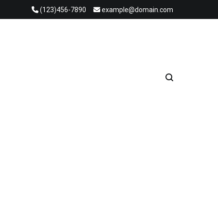
(123)456-7890
example@domain.com