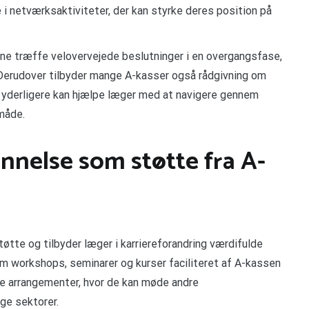
 i netværksaktiviteter, der kan styrke deres position på
ne træffe velovervejede beslutninger i en overgangsfase,
 Derudover tilbyder mange A-kasser også rådgivning om
t yderligere kan hjælpe læger med at navigere gennem
 måde.
nelse som støtte fra A-
øtte og tilbyder læger i karriereforandring værdifulde
 workshops, seminarer og kurser faciliteret af A-kassen
ge arrangementer, hvor de kan møde andre
ge sektorer.