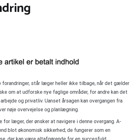
ndring
forandringer, står læger heller ikke tilbage, når det gælder
ønske om at udforske nye faglige områder, for andre kan det
arbejde og privatliv. Uanset årsagen kan overgangen fra
ver nøje overvejelse og planlægning.
for læger, der ønsker at navigere i denne overgang. A-
 end blot økonomisk sikkerhed; de fungerer som en
se, der kan være altafgørende for en succesfuld