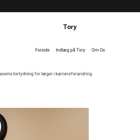
Tory
Forside
Indlæg på Tory
Om Os
-kassens betydning for læger i karriereforandring