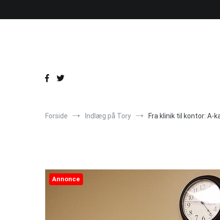
Videre
til
indhold
Forside
Indlæg på Tory
Fra klinik til kontor: A
Annonce