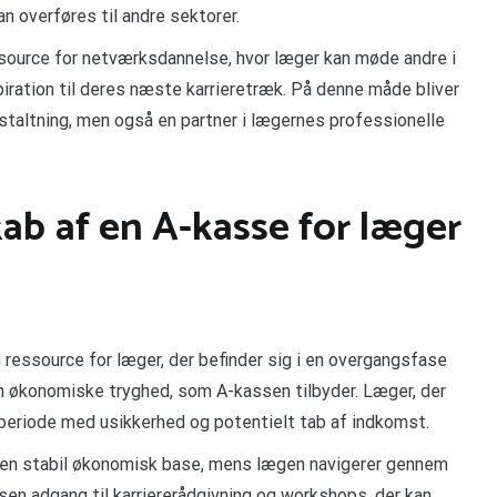
n overføres til andre sektorer.
ource for netværksdannelse, hvor læger kan møde andre i
spiration til deres næste karrieretræk. På denne måde bliver
taltning, men også en partner i lægernes professionelle
b af en A-kasse for læger
ressource for læger, der befinder sig i en overgangsfase
 den økonomiske tryghed, som A-kassen tilbyder. Læger, der
en periode med usikkerhed og potentielt tab af indkomst.
r en stabil økonomisk base, mens lægen navigerer gennem
sen adgang til karriererådgivning og workshops, der kan