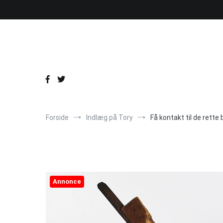
Videre
til
indhold
Forside
Indlæg på Tory
Få kontakt til de rette
Annonce