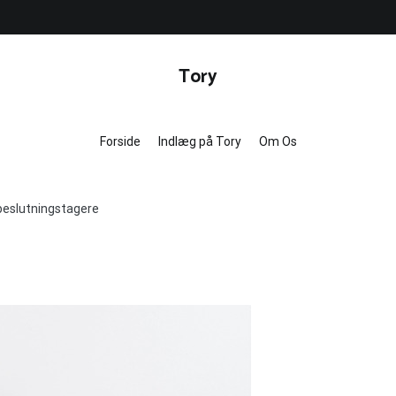
Tory
Forside
Indlæg på Tory
Om Os
 beslutningstagere