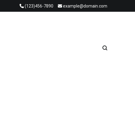
(123)456-7890
example@domain.com