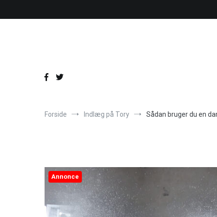
Videre
til
indhold
Forside
Indlæg på Tory
Sådan bruger du en dam
Annonce