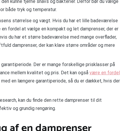
 den kunne fjerne snavs og bakterier. Derfor bør du vælge
for både tryk og temperatur.
sens størrelse og vægt. Hvis du har et lille badeværelse
 en fordel at vælge en kompakt og let damprenser, der er
hvis du har et større badeværelse med mange overflader,
ftfuld damprenser, der kan klare større områder og mere
garantiperiode. Der er mange forskellige prisklasser på
lance mellem kvalitet og pris. Det kan også
være en fordel
med en længere garantiperiode, så du er dækket, hvis der
esearch, kan du finde den rette damprenser til dit
ektiv og grundig rengøring.
ug af en damprenser