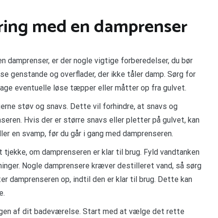
øring med en damprenser
 damprenser, er der nogle vigtige forberedelser, du bør
øse genstande og overflader, der ikke tåler damp. Sørg for
age eventuelle løse tæpper eller måtter op fra gulvet.
jerne støv og snavs. Dette vil forhindre, at snavs og
seren. Hvis der er større snavs eller pletter på gulvet, kan
ller en svamp, før du går i gang med damprenseren.
t tjekke, om damprenseren er klar til brug. Fyld vandtanken
ninger. Nogle damprensere kræver destilleret vand, så sørg
r damprenseren op, indtil den er klar til brug. Dette kan
e.
ngen af dit badeværelse. Start med at vælge det rette