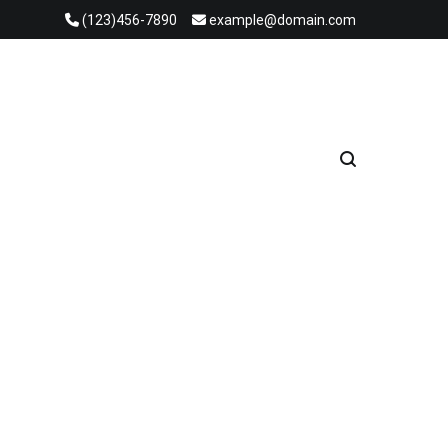
(123)456-7890
example@domain.com