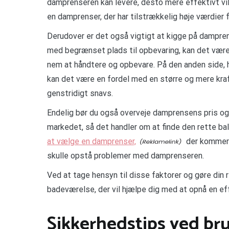
damprenseren kan levere, desto mere effektivt vil
en damprenser, der har tilstrækkelig høje værdier 
Derudover er det også vigtigt at kigge på dampren
med begrænset plads til opbevaring, kan det være
nem at håndtere og opbevare. På den anden side, 
kan det være en fordel med en større og mere kra
genstridigt snavs.
Endelig bør du også overveje damprensens pris og 
markedet, så det handler om at finde den rette ba
at vælge en damprenser,
der kommer 
skulle opstå problemer med damprenseren.
Ved at tage hensyn til disse faktorer og gøre din r
badeværelse, der vil hjælpe dig med at opnå en eff
Sikkerhedstips ved br