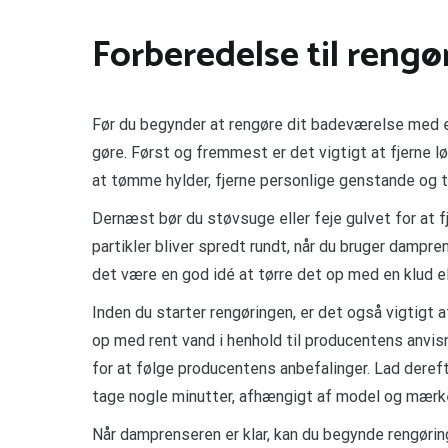
Forberedelse til reng
Før du begynder at rengøre dit badeværelse med en
gøre. Først og fremmest er det vigtigt at fjerne l
at tømme hylder, fjerne personlige genstande og t
Dernæst bør du støvsuge eller feje gulvet for at f
partikler bliver spredt rundt, når du bruger dampren
det være en god idé at tørre det op med en klud e
Inden du starter rengøringen, er det også vigtigt a
op med rent vand i henhold til producentens anvis
for at følge producentens anbefalinger. Lad derefte
tage nogle minutter, afhængigt af model og mærk
Når damprenseren er klar, kan du begynde rengøri