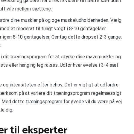
 øvelse og gå derefter direkte videre til næste sæt uden
l hvile mellem sættene.
fordre dine muskler på og øge muskeludholdenheden. Vælg
 med et moderat til tungt vægt i 8-10 gentagelser.
 igen 8-10 gentagelser. Gentag dette dropset 2-3 gange,
.
g i dit træningsprogram for at styrke dine mavemuskler og
ists eller hanging leg raises. Udfør hver øvelse i 3-4 sæt
e og intensiteten efter behov. Det er vigtigt at udfordre
mærksom på at variere dit træningsprogram regelmæssigt
j. Med dette træningsprogram for øvede vil du være på vej
le dig.
r til eksperter