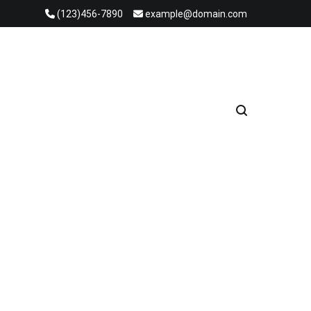
(123)456-7890
example@domain.com