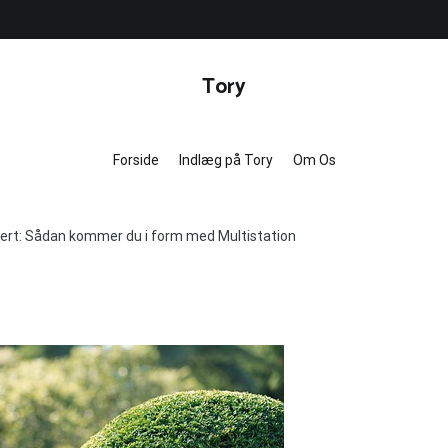
Tory
Forside
Indlæg på Tory
Om Os
pert: Sådan kommer du i form med Multistation