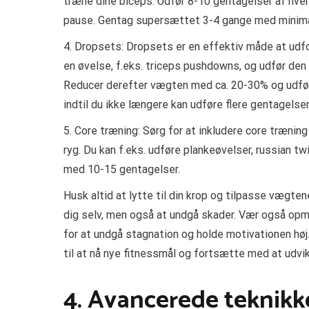
træne dine biceps. Udfør 8-10 gentagelser af hver
pause. Gentag supersættet 3-4 gange med minima
4. Dropsets: Dropsets er en effektiv måde at ud
en øvelse, f.eks. triceps pushdowns, og udfør den
Reducer derefter vægten med ca. 20-30% og udfør
indtil du ikke længere kan udføre flere gentagelser
5. Core træning: Sørg for at inkludere core trænin
ryg. Du kan f.eks. udføre plankeøvelser, russian tw
med 10-15 gentagelser.
Husk altid at lytte til din krop og tilpasse vægten
dig selv, men også at undgå skader. Vær også op
for at undgå stagnation og holde motivationen hø
til at nå nye fitnessmål og fortsætte med at udvik
4. Avancerede teknikke