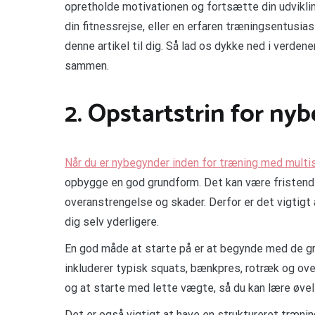
opretholde motivationen og fortsætte din udviklin
din fitnessrejse, eller en erfaren træningsentusias
denne artikel til dig. Så lad os dykke ned i verde
sammen.
2. Opstartstrin for ny
Når du er nybegynder inden for træning med multis
opbygge en god grundform. Det kan være fristende a
overanstrengelse og skader. Derfor er det vigtigt
dig selv yderligere.
En god måde at starte på er at begynde med de g
inkluderer typisk squats, bænkpres, rotræk og ove
og at starte med lette vægte, så du kan lære øve
Det er også vigtigt at have en struktureret trænin