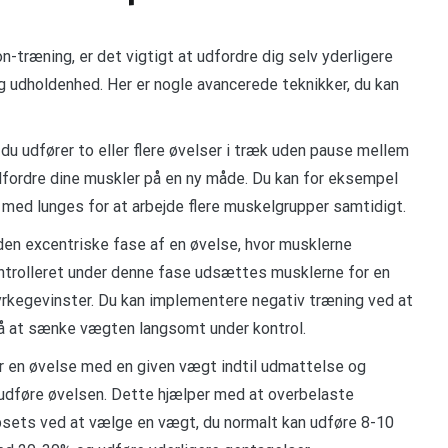
n-træning, er det vigtigt at udfordre dig selv yderligere
g udholdenhed. Her er nogle avancerede teknikker, du kan
du udfører to eller flere øvelser i træk uden pause mellem
fordre dine muskler på en ny måde. Du kan for eksempel
med lunges for at arbejde flere muskelgrupper samtidigt.
den excentriske fase af en øvelse, hvor musklerne
trolleret under denne fase udsættes musklerne for en
styrkegevinster. Du kan implementere negativ træning ved at
å at sænke vægten langsomt under kontrol.
er en øvelse med en given vægt indtil udmattelse og
udføre øvelsen. Dette hjælper med at overbelaste
psets ved at vælge en vægt, du normalt kan udføre 8-10