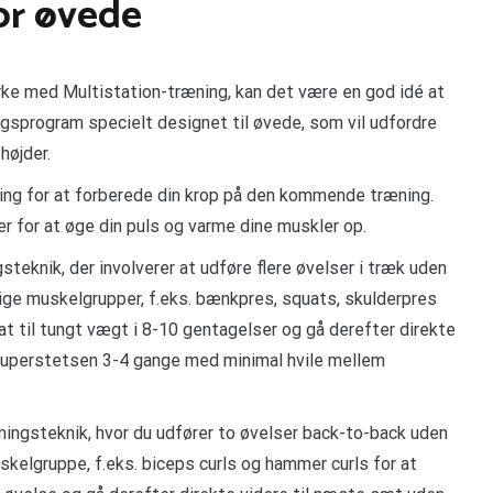
or øvede
rke med Multistation-træning, kan det være en god idé at
ngsprogram specielt designet til øvede, som vil udfordre
højder.
ning for at forberede din krop på den kommende træning.
r for at øge din puls og varme dine muskler op.
teknik, der involverer at udføre flere øvelser i træk uden
lige muskelgrupper, f.eks. bænkpres, squats, skulderpres
t til tungt vægt i 8-10 gentagelser og gå derefter direkte
 superstetsen 3-4 gange med minimal hvile mellem
ingsteknik, hvor du udfører to øvelser back-to-back uden
kelgruppe, f.eks. biceps curls og hammer curls for at