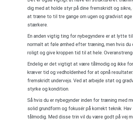
dig med at holde styr på dine fremskridt og sikre
at træne to til tre gange om ugen og gradvist øge 
stærkere.
En anden vigtig ting for nybegyndere er at lytte ti
normalt at føle ømhed efter træning, men hvis du o
roligt og give kroppen tid til at hele. Overanstren
Endelig er det vigtigt at være tålmodig og ikke f
kræver tid og vedholdenhed for at opnå resultater.
fremskridt undervejs. Ved at arbejde støt og gradv
styrke og kondition.
Så hvis du er nybegynder inden for træning med mul
solid grundform og fokusér på korrekt teknik. Hav 
tålmodig. Med disse trin vil du være godt på vej m