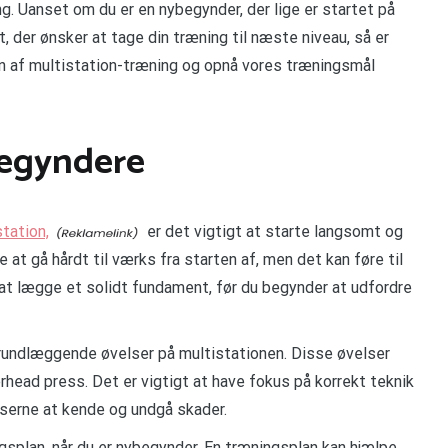
g. Uanset om du er en nybegynder, der lige er startet på
t, der ønsker at tage din træning til næste niveau, så er
nen af multistation-træning og opnå vores træningsmål
begyndere
tation,
er det vigtigt at starte langsomt og
t gå hårdt til værks fra starten af, men det kan føre til
 at lægge et solidt fundament, før du begynder at udfordre
rundlæggende øvelser på multistationen. Disse øvelser
rhead press. Det er vigtigt at have fokus på korrekt teknik
lserne at kende og undgå skader.
gsplan, når du er nybegynder. En træningsplan kan hjælpe