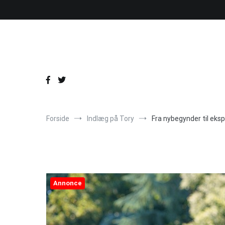
Videre
til
indhold
Forside
Indlæg på Tory
Fra nybegynder til eks
Annonce