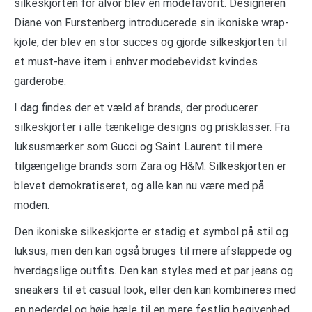
silkeskjorten for alvor blev en modefavorit. Designeren
Diane von Furstenberg introducerede sin ikoniske wrap-
kjole, der blev en stor succes og gjorde silkeskjorten til
et must-have item i enhver modebevidst kvindes
garderobe.
I dag findes der et væld af brands, der producerer
silkeskjorter i alle tænkelige designs og prisklasser. Fra
luksusmærker som Gucci og Saint Laurent til mere
tilgængelige brands som Zara og H&M. Silkeskjorten er
blevet demokratiseret, og alle kan nu være med på
moden.
Den ikoniske silkeskjorte er stadig et symbol på stil og
luksus, men den kan også bruges til mere afslappede og
hverdagslige outfits. Den kan styles med et par jeans og
sneakers til et casual look, eller den kan kombineres med
en nederdel og høje hæle til en mere festlig begivenhed.