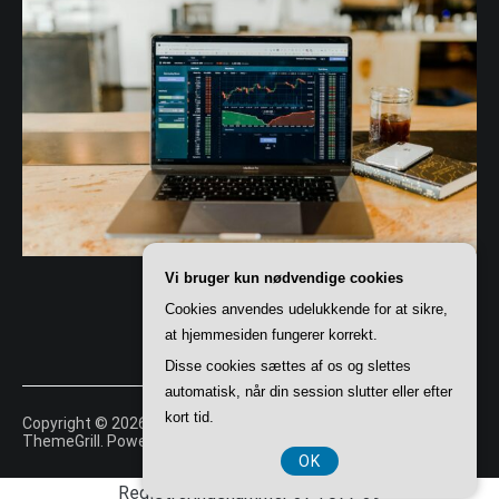
Vi bruger kun nødvendige cookies
Cookies anvendes udelukkende for at sikre,
at hjemmesiden fungerer korrekt.
Disse cookies sættes af os og slettes
automatisk, når din session slutter eller efter
kort tid.
Copyright © 2026
Tory
. All rights reserved. Theme:
Cenote
by
ThemeGrill. Powered by
WordPress
.
OK
Registreringsnummer 374 077 39