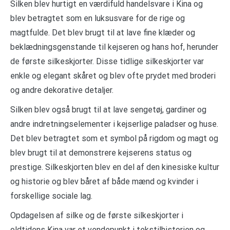
Silken blev hurtigt en værdifuld handelsvare i Kina og
blev betragtet som en luksusvare for de rige og
magtfulde. Det blev brugt til at lave fine klæder og
beklædningsgenstande til kejseren og hans hof, herunder
de første silkeskjorter. Disse tidlige silkeskjorter var
enkle og elegant skåret og blev ofte prydet med broderi
og andre dekorative detaljer.
Silken blev også brugt til at lave sengetøj, gardiner og
andre indretningselementer i kejserlige paladser og huse.
Det blev betragtet som et symbol på rigdom og magt og
blev brugt til at demonstrere kejserens status og
prestige. Silkeskjorten blev en del af den kinesiske kultur
og historie og blev båret af både mænd og kvinder i
forskellige sociale lag.
Opdagelsen af silke og de første silkeskjorter i
oldtidens Kina var et vendepunkt i tekstilhistorien og