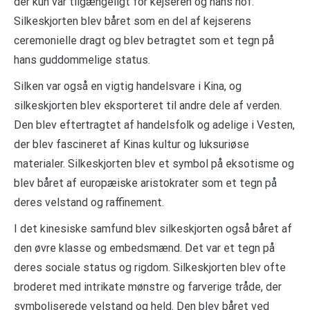
der kun var tilgængeligt for kejseren og hans hof.
Silkeskjorten blev båret som en del af kejserens
ceremonielle dragt og blev betragtet som et tegn på
hans guddommelige status.
Silken var også en vigtig handelsvare i Kina, og
silkeskjorten blev eksporteret til andre dele af verden.
Den blev eftertragtet af handelsfolk og adelige i Vesten,
der blev fascineret af Kinas kultur og luksuriøse
materialer. Silkeskjorten blev et symbol på eksotisme og
blev båret af europæiske aristokrater som et tegn på
deres velstand og raffinement.
I det kinesiske samfund blev silkeskjorten også båret af
den øvre klasse og embedsmænd. Det var et tegn på
deres sociale status og rigdom. Silkeskjorten blev ofte
broderet med intrikate mønstre og farverige tråde, der
symboliserede velstand og held. Den blev båret ved