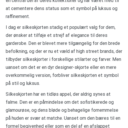
en central del af deres kollektioner og har været med til
at cementere dens status som et symbol på luksus og
raffinement.
I dag er silkeskjorten stadig et populært valg for dem,
der ønsker at tilføje et strejf af elegance til deres
garderobe. Den er blevet mere tilgængelig for den brede
befolkning, og der er nu et væld af high street brands, der
tilbyder silkeskjorter i forskellige stilarter og farver. Men
uanset om det er en dyr designer-skjorte eller en mere
overkommelig version, forbliver silkeskjorten et symbol
på stil og luksus.
Silkeskjorten har en tidløs appel, der aldrig synes at
falme. Den er en påmindelse om det sofistikerede og
glamourøse, og dens bløde og behagelige fornemmelse
på huden er svær at matche. Uanset om den bæres til en
formel begivenhed eller som en del af en afslappet