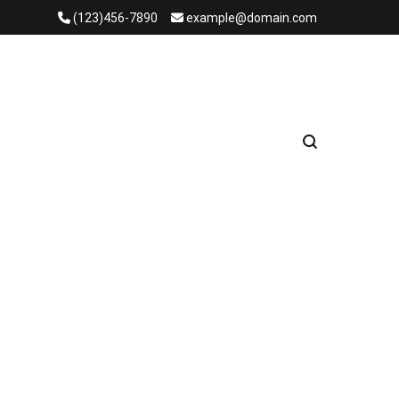
(123)456-7890
example@domain.com