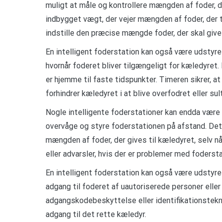
muligt at måle og kontrollere mængden af foder, de
indbygget vægt, der vejer mængden af foder, der t
indstille den præcise mængde foder, der skal gives
En intelligent foderstation kan også være udstyret
hvornår foderet bliver tilgængeligt for kæledyret. De
er hjemme til faste tidspunkter. Timeren sikrer, a
forhindrer kæledyret i at blive overfodret eller sult
Nogle intelligente foderstationer kan endda være f
overvåge og styre foderstationen på afstand. Dett
mængden af foder, der gives til kæledyret, selv n
eller advarsler, hvis der er problemer med fodersta
En intelligent foderstation kan også være udstyre
adgang til foderet af uautoriserede personer elle
adgangskodebeskyttelse eller identifikationstekno
adgang til det rette kæledyr.