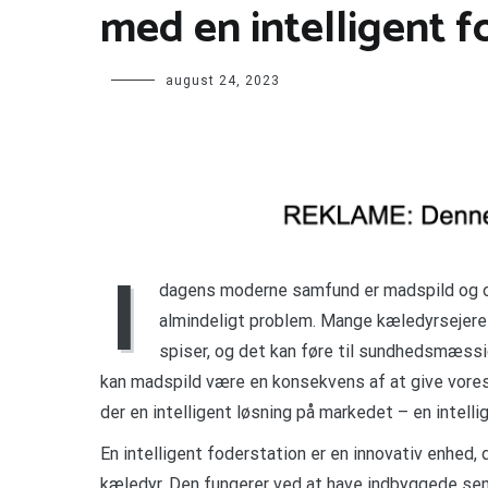
med en intelligent f
august 24, 2023
I
dagens moderne samfund er madspild og ov
almindeligt problem. Mange kæledyrsejere
spiser, og det kan føre til sundhedsmæss
kan madspild være en konsekvens af at give vores
der en intelligent løsning på markedet – en intelli
En intelligent foderstation er en innovativ enhed, 
kæledyr. Den fungerer ved at have indbyggede sens