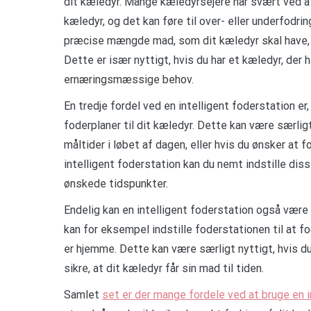
dit kæledyr. Mange kæledyrsejere har svært ved a
kæledyr, og det kan føre til over- eller underfodri
præcise mængde mad, som dit kæledyr skal have, o
Dette er især nyttigt, hvis du har et kæledyr, der h
ernæringsmæssige behov.
En tredje fordel ved en intelligent foderstation e
foderplaner til dit kæledyr. Dette kan være særligt
måltider i løbet af dagen, eller hvis du ønsker at
intelligent foderstation kan du nemt indstille diss
ønskede tidspunkter.
Endelig kan en intelligent foderstation også være 
kan for eksempel indstille foderstationen til at 
er hjemme. Dette kan være særligt nyttigt, hvis du 
sikre, at dit kæledyr får sin mad til tiden.
Samlet
set er der mange fordele ved at bruge en i