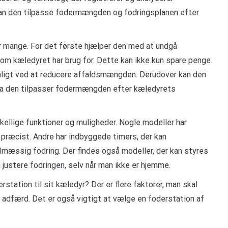
an den tilpasse fodermængden og fodringsplanen efter
er mange. For det første hjælper den med at undgå
m kæledyret har brug for. Dette kan ikke kun spare penge
nligt ved at reducere affaldsmængden. Derudover kan den
, da den tilpasser fodermængden efter kæledyrets
kellige funktioner og muligheder. Nogle modeller har
ræcist. Andre har indbyggede timers, der kan
mæssig fodring. Der findes også modeller, der kan styres
justere fodringen, selv når man ikke er hjemme.
station til sit kæledyr? Der er flere faktorer, man skal
 adfærd. Det er også vigtigt at vælge en foderstation af