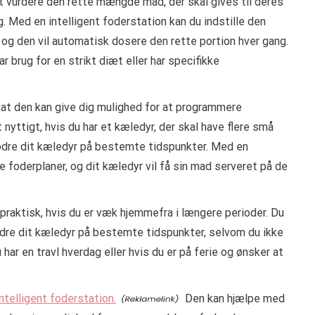
t vurdere den rette mængde mad, der skal gives til deres
ng. Med en intelligent foderstation kan du indstille den
g den vil automatisk dosere den rette portion hver gang.
ar brug for en strikt diæt eller har specifikke
r, at den kan give dig mulighed for at programmere
 nyttigt, hvis du har et kæledyr, der skal have flere små
 fodre dit kæledyr på bestemte tidspunkter. Med en
e foderplaner, og dit kæledyr vil få sin mad serveret på de
praktisk, hvis du er væk hjemmefra i længere perioder. Du
fodre dit kæledyr på bestemte tidspunkter, selvom du ikke
har en travl hverdag eller hvis du er på ferie og ønsker at
ntelligent foderstation.
Den kan hjælpe med