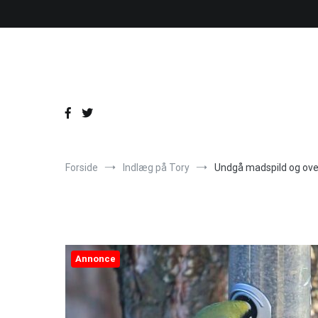
Videre
til
indhold
Forside
Indlæg på Tory
Undgå madspild og over
Annonce