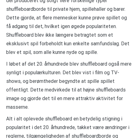
der produceret og solgt flere forskellige typer
shuffleboardborde til private hjem, spillehaller og barer.
Dette gjorde, at flere mennesker kunne prøve spillet og
få adgang til det, hvilket igen øgede populariteten.
Shuffleboard blev ikke længere betragtet som et
eksklusivt spil forbeholdt kun enkelte samfundslag. Det
blev et spil, som alle kunne nyde og spille.
I løbet af det 20. århundrede blev shuffleboard også mere
synligt i populærkulturen. Det blev vist i film og TV-
shows, og berømtheder begyndte at spille spillet
offentligt. Dette medvirkede til at højne shuffleboards
image og gjorde det til en mere attraktiv aktivitet for
masserne.
Alt i alt oplevede shuffleboard en betydelig stigning i
popularitet i det 20. århundrede, takket være ændringer i
reglerne, tilgængeligheden af shuffleboardborde og