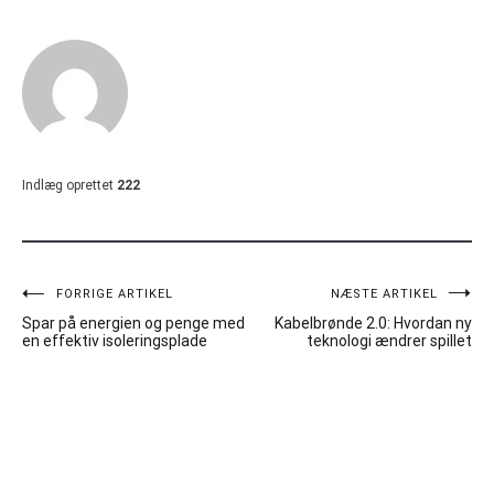
Indlæg oprettet
222
Indlægsnavigation
FORRIGE ARTIKEL
NÆSTE ARTIKEL
Spar på energien og penge med
Kabelbrønde 2.0: Hvordan ny
en effektiv isoleringsplade
teknologi ændrer spillet