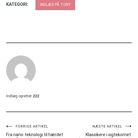
KATEGORI:
INDLÆG PÅ TORY
Indlæg oprettet
222
Indlægsnavigation
FORRIGE ARTIKEL
NÆSTE ARTIKEL
Fra nano-teknologi til hærdet
Klassikere i sigtekornet: