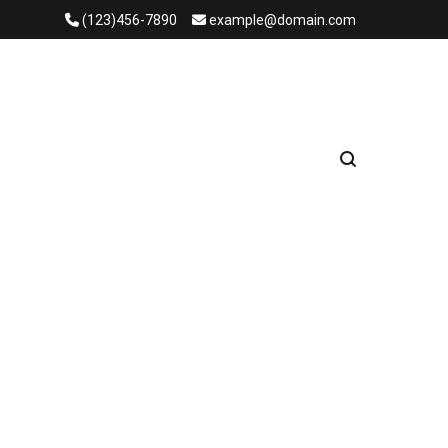
(123)456-7890
example@domain.com