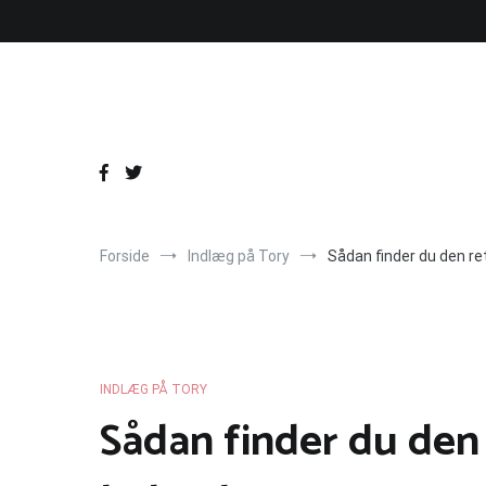
Videre
til
indhold
Forside
Indlæg på Tory
Sådan finder du den re
INDLÆG PÅ TORY
Sådan finder du den r