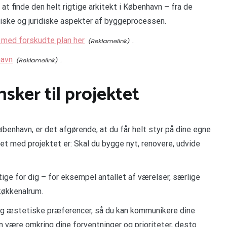
l at finde den helt rigtige arkitekt i København – fra de
tiske og juridiske aspekter af byggeprocessen.
 med forskudte plan her
.
havn
.
ker til projektet
øbenhavn, er det afgørende, at du får helt styr på dine egne
let med projektet er: Skal du bygge nyt, renovere, udvide
tige for dig – for eksempel antallet af værelser, særlige
køkkenalrum.
l og æstetiske præferencer, så du kan kommunikere dine
n være omkring dine forventninger og prioriteter, desto