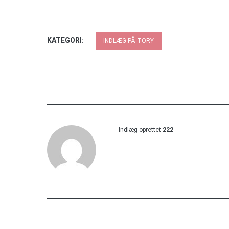
KATEGORI:
INDLÆG PÅ TORY
Indlæg oprettet
222