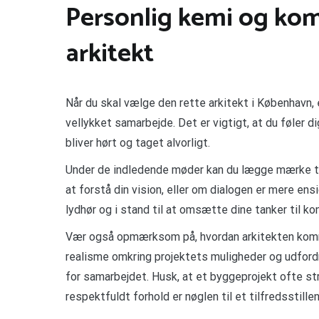
Personlig kemi og ko
arkitekt
Når du skal vælge den rette arkitekt i København,
vellykket samarbejde. Det er vigtigt, at du føler d
bliver hørt og taget alvorligt.
Under de indledende møder kan du lægge mærke ti
at forstå din vision, eller om dialogen er mere ens
lydhør og i stand til at omsætte dine tanker til ko
Vær også opmærksom på, hvordan arkitekten kommuni
realisme omkring projektets muligheder og udfordr
for samarbejdet. Husk, at et byggeprojekt ofte str
respektfuldt forhold er nøglen til et tilfredsstille