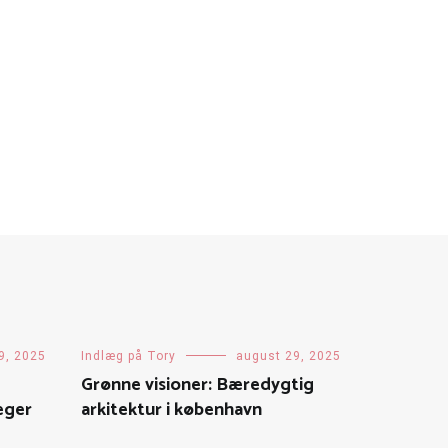
9, 2025
Indlæg på Tory
august 29, 2025
Grønne visioner: Bæredygtig
æger
arkitektur i københavn