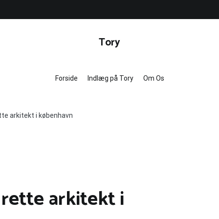
Tory
Forside
Indlæg på Tory
Om Os
tte arkitekt i københavn
ette arkitekt i