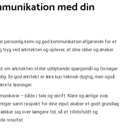
mmunikation med din
 er personlig kemi og god kommunikation afgørende for et
ig tryg ved arkitekten og oplever, at dine idéer og ønsker
l, om arkitekten stiller uddybende spørgsmål og forsøger
idig. En god arkitekt er ikke kun teknisk dygtig, men også
nkrete løsninger.
kerer – både i tale og skrift. Klare og ærlige svar,
inger samt respekt for dine input skaber et godt grundlag
ækker sig over længere tid, så et tillidsfuldt og
nde resultat.