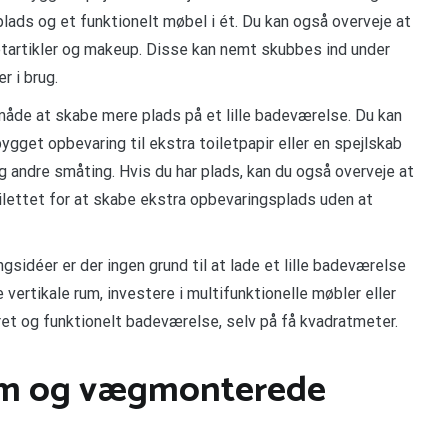
ads og et funktionelt møbel i ét. Du kan også overveje at
iletartikler og makeup. Disse kan nemt skubbes ind under
r i brug.
måde at skabe mere plads på et lille badeværelse. Du kan
bygget opbevaring til ekstra toiletpapir eller en spejlskab
g andre småting. Hvis du har plads, kan du også overveje at
ilettet for at skabe ekstra opbevaringsplads uden at
idéer er der ingen grund til at lade et lille badeværelse
ertikale rum, investere i multifunktionelle møbler eller
ret og funktionelt badeværelse, selv på få kvadratmeter.
rum og vægmonterede