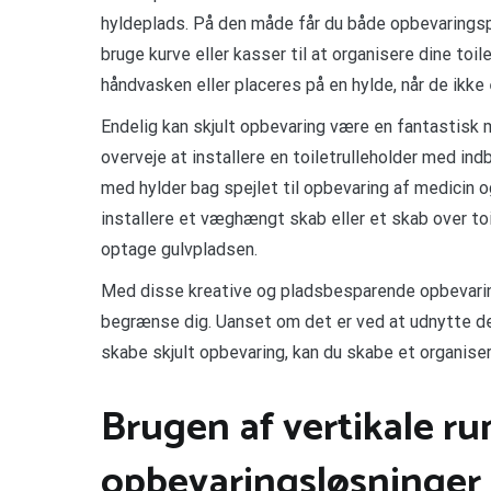
hyldeplads. På den måde får du både opbevaringspl
bruge kurve eller kasser til at organisere dine to
håndvasken eller placeres på en hylde, når de ikke e
Endelig kan skjult opbevaring være en fantastisk 
overveje at installere en toiletrulleholder med ind
med hylder bag spejlet til opbevaring af medicin o
installere et væghængt skab eller et skab over to
optage gulvpladsen.
Med disse kreative og pladsbesparende opbevarings
begrænse dig. Uanset om det er ved at udnytte de v
skabe skjult opbevaring, kan du skabe et organise
Brugen af vertikale 
opbevaringsløsninger