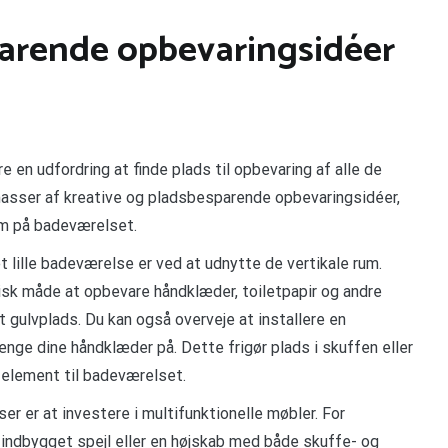
parende opbevaringsidéer
en udfordring at finde plads til opbevaring af alle de
es masser af kreative og pladsbesparende opbevaringsidéer,
um på badeværelset.
lille badeværelse er ved at udnytte de vertikale rum.
sk måde at opbevare håndklæder, toiletpapir og andre
 gulvplads. Du kan også overveje at installere en
ge dine håndklæder på. Dette frigør plads i skuffen eller
t element til badeværelset.
r er at investere i multifunktionelle møbler. For
ndbygget spejl eller en højskab med både skuffe- og