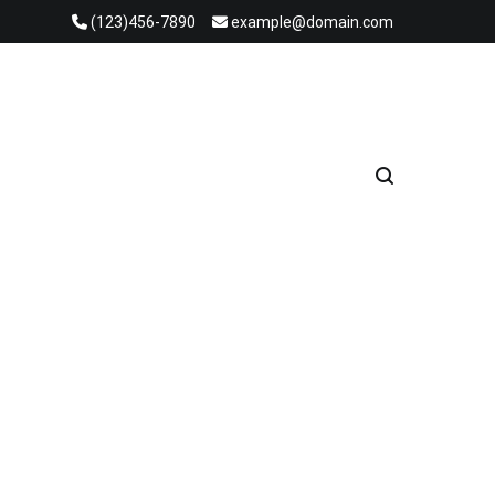
(123)456-7890
example@domain.com