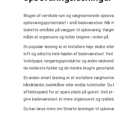
Brugen af vertikale rum og vægmonterede opbevar
opbevaringspotentialet i små badeværelser. Når m
lodrette områder på væggen til opbevaring. Vægm
måde at organisere og holde tingene i orden på.
En populær løsning er at installere høje skabe elle
loft og udnytte hele højden af badeværelset. Ved 
toiletpapir, rengøringsprodukter og andre nødven
de nederste hylder og de mindre brugte genstande 
En anden smart løsning er at installere vægmonter
håndklæder, badekåber eller endda toiletruller. D
affaldsspand for at spare plads på gulvet. Ved at
give badeværelset et mere organiseret og ryddel
Du kan læse mere om Smarte løsninger til opbevar