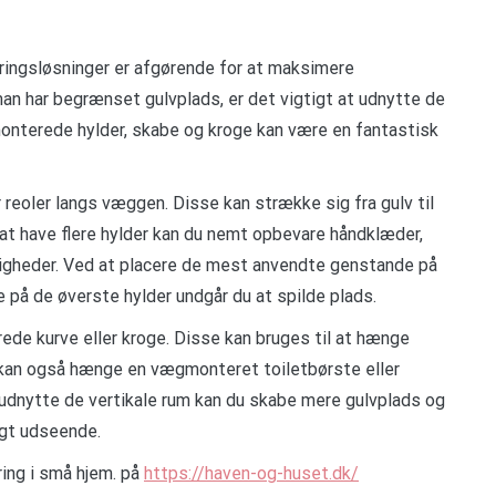
ingsløsninger er afgørende for at maksimere
an har begrænset gulvplads, er det vigtigt at udnytte de
onterede hylder, skabe og kroge kan være en fantastisk
r reoler langs væggen. Disse kan strække sig fra gulv til
at have flere hylder kan du nemt opbevare håndklæder,
digheder. Ved at placere de mest anvendte genstande på
på de øverste hylder undgår du at spilde plads.
ede kurve eller kroge. Disse kan bruges til at hænge
u kan også hænge en vægmonteret toiletbørste eller
 udnytte de vertikale rum kan du skabe mere gulvplads og
igt udseende.
ing i små hjem. på
https://haven-og-huset.dk/