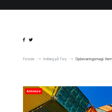
Videre
til
indhold
Forside
Indlæg på Tory
Opbevaringsmagi: Hemm
Annonce