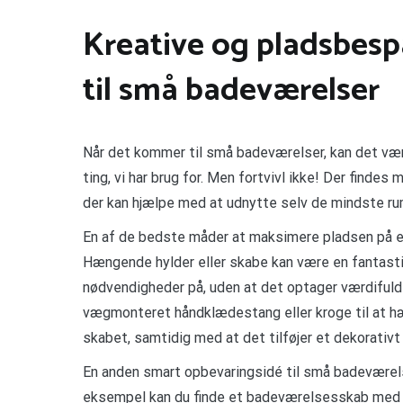
Kreative og pladsbes
til små badeværelser
Når det kommer til små badeværelser, kan det være 
ting, vi har brug for. Men fortvivl ikke! Der find
der kan hjælpe med at udnytte selv de mindste r
En af de bedste måder at maksimere pladsen på et 
Hængende hylder eller skabe kan være en fantasti
nødvendigheder på, uden at det optager værdifuldt
vægmonteret håndklædestang eller kroge til at hæn
skabet, samtidig med at det tilføjer et dekorativ
En anden smart opbevaringsidé til små badeværelse
eksempel kan du finde et badeværelsesskab med i