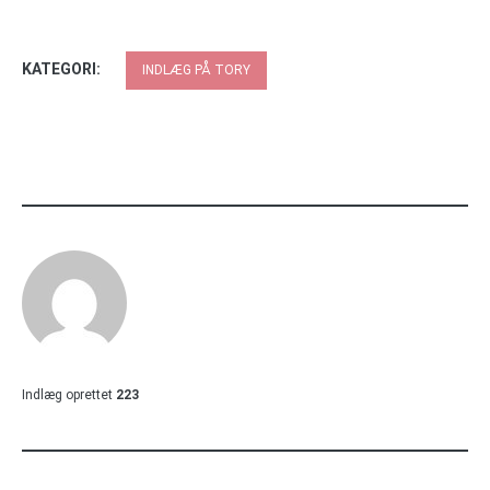
KATEGORI:
INDLÆG PÅ TORY
Indlæg oprettet
223