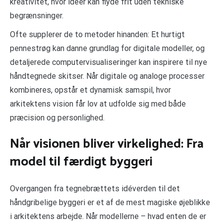
kreativitet, hvor idéer kan flyde frit uden tekniske
begrænsninger.
Ofte supplerer de to metoder hinanden: Et hurtigt
pennestrøg kan danne grundlag for digitale modeller, og
detaljerede computervisualiseringer kan inspirere til nye
håndtegnede skitser. Når digitale og analoge processer
kombineres, opstår et dynamisk samspil, hvor
arkitektens vision får lov at udfolde sig med både
præcision og personlighed.
Når visionen bliver virkelighed: Fra
model til færdigt byggeri
Overgangen fra tegnebrættets idéverden til det
håndgribelige byggeri er et af de mest magiske øjeblikke
i arkitektens arbejde. Når modellerne – hvad enten de er