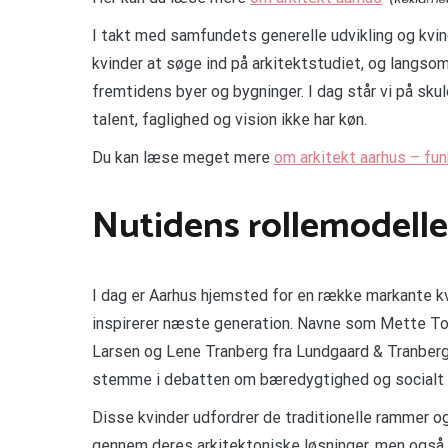
I takt med samfundets generelle udvikling og kv
kvinder at søge ind på arkitektstudiet, og langso
fremtidens byer og bygninger. I dag står vi på sku
talent, faglighed og vision ikke har køn.
Du kan læse meget mere
om arkitekt aarhus – fun
Nutidens rollemodeller
I dag er Aarhus hjemsted for en række markante kv
inspirerer næste generation. Navne som Mette Ton
Larsen og Lene Tranberg fra Lundgaard & Tranberg
stemme i debatten om bæredygtighed og socialt an
Disse kvinder udfordrer de traditionelle rammer og
gennem deres arkitektoniske løsninger, men også 