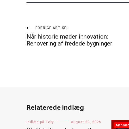
Indlægsnavigation
FORRIGE ARTIKEL
Når historie møder innovation:
Renovering af fredede bygninger
Relaterede indlæg
Indlæg på Tory
august 29, 2025
Annon