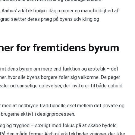
 Aarhus’ arkitektmiljø i dag rummer en mangfoldighed af
de grad sætter deres præg på byens udvikling og
oner for fremtidens byrum
remtidens byrum om mere end funktion og æstetik – det
r, hvor alle byens borgere føler sig velkomne. De peger
aler og sanselige oplevelser, der inviterer til både ophold
t med at nedbryde traditionelle skel mellem det private og
 brugerne aktivt i designprocessen.
eg og tryghed – særligt med fokus på at skabe bydele,
På den måde former Aarhus’ arkitektinder visioner, der ikke