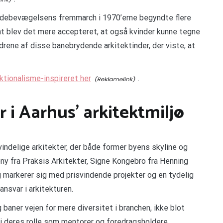
indebevægelsens fremmarch i 1970’erne begyndte flere
mt blev det mere accepteret, at også kvinder kunne tegne
ldrene af disse banebrydende arkitektinder, der viste, at
ktionalisme-inspireret her
.
 i Aarhus’ arkitektmiljø
indelige arkitekter, der både former byens skyline og
y fra Praksis Arkitekter, Signe Kongebro fra Henning
 markerer sig med prisvindende projekter og en tydelig
svar i arkitekturen.
 baner vejen for mere diversitet i branchen, ikke blot
i deres rolle som mentorer og foredragsholdere.