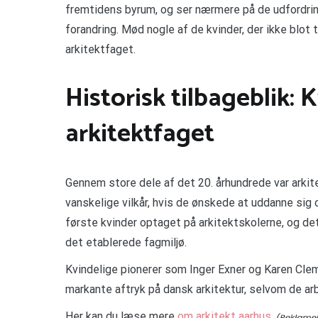
fremtidens byrum, og ser nærmere på de udfordring
forandring. Mød nogle af de kvinder, der ikke blo
arkitektfaget.
Historisk tilbageblik: K
arkitektfaget
Gennem store dele af det 20. århundrede var arki
vanskelige vilkår, hvis de ønskede at uddanne sig 
første kvinder optaget på arkitektskolerne, og d
det etablerede fagmiljø.
Kvindelige pionerer som Inger Exner og Karen Cle
markante aftryk på dansk arkitektur, selvom de arbe
Her kan du læse mere
om arkitekt aarhus