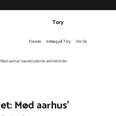
Tory
Forside
Indlæg på Tory
Om Os
t: Mød aarhus’ banebrydende arkitektinder
get: Mød aarhus’