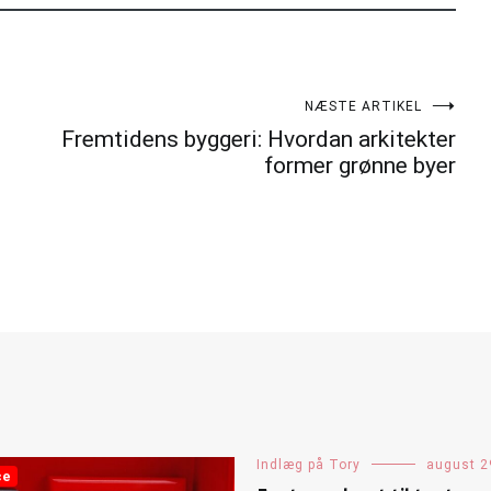
NÆSTE ARTIKEL
Fremtidens byggeri: Hvordan arkitekter
former grønne byer
Indlæg på Tory
august 2
ce