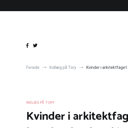
Videre
til
indhold
Forside
Indlæg på Tory
Kvinder i arkitektfage
INDLÆG PÅ TORY
Kvinder i arkitektfa