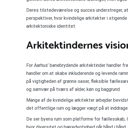
Deres tilstedeværelse og succes understreger, at
perspektiver, hvor kvindelige arkitekter i stigen
arkitektoniske identitet.
Arkitektindernes visi
For Aarhus’ banebrydende arkitektinder handler f
handler om at skabe inkluderende og levende ramme
på vigtigheden af grønne oaser, fleksible fællesare
og samvær på tværs af alder, køn og baggrund.
Mange af de kvindelige arkitekter arbejder bevids
det offentlige rum og lægger vægt på at inddrage
De ser byens rum som platforme for fællesskab, l
hvor diversitet og bæredygtighed går hånd i hånd. 