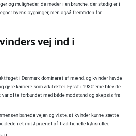
er og muligheder, de møder i en branche, der stadig er i
t tegner byens bygninger, men også fremtiden for
vinders vej ind i
tektfaget i Danmark domineret af mænd, og kvinder havde
og gøre karriere som arkitekter. Først i 1930’erne blev de
et var ofte forbundet med både modstand og skepsis fra
mmensen banede vejen og viste, at kvinder kunne sætte
jdede i et miljø præget af traditionelle kønsroller.
.