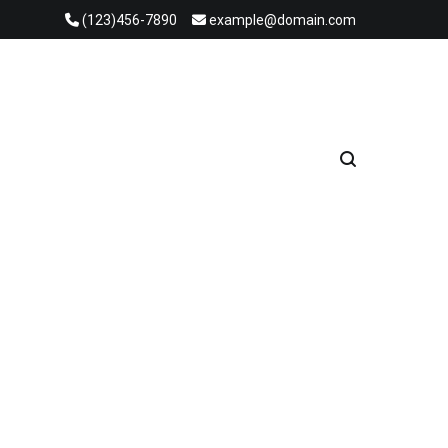
(123)456-7890
example@domain.com