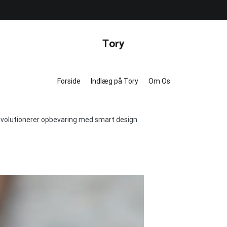
Tory
Forside
Indlæg på Tory
Om Os
evolutionerer opbevaring med smart design