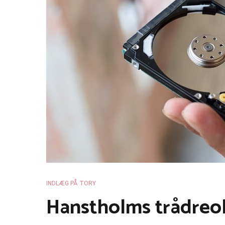
INDLÆG PÅ TORY
Hanstholms trådreol