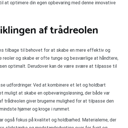
til at optimere din egen opbevaring med denne innovative
iklingen af trådreolen
es tilbage til behovet for at skabe en mere effektiv og
 reoler og skabe er ofte tunge og besværlige at håndtere,
dsen optimalt. Derudover kan de være svære at tilpasse til
se udfordringer. Ved at kombinere et let og holdbart
et muligt at skabe en opbevaringsløsning, der både var
 trådreolen giver brugerne mulighed for at tilpasse den
 mindste hjørner og kroge i rummet.
var også fokus på kvalitet og holdbarhed. Materialerne, der
 være slidstærke og modstandsdygtige over for fugt og