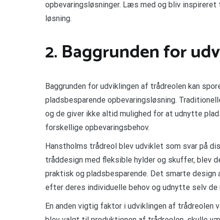
opbevaringsløsninger. Læs med og bliv inspireret 
løsning.
2. Baggrunden for udv
Baggrunden for udviklingen af trådreolen kan spor
pladsbesparende opbevaringsløsning. Traditionelle
og de giver ikke altid mulighed for at udnytte pla
forskellige opbevaringsbehov.
Hanstholms trådreol blev udviklet som svar på dis
tråddesign med fleksible hylder og skuffer, blev d
praktisk og pladsbesparende. Det smarte design af
efter deres individuelle behov og udnytte selv de
En anden vigtig faktor i udviklingen af trådreolen 
blev valgt til produktionen af trådreolen, skulle