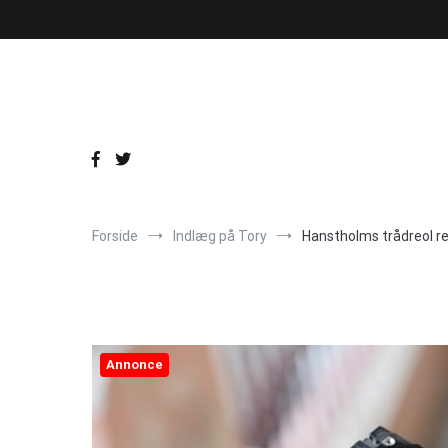
Videre
til
indhold
Forside
Indlæg på Tory
Hanstholms trådreol r
Annonce