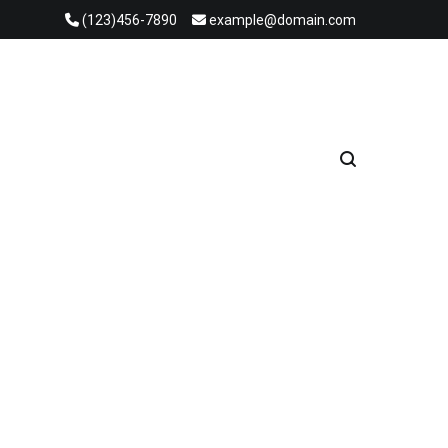
(123)456-7890
example@domain.com