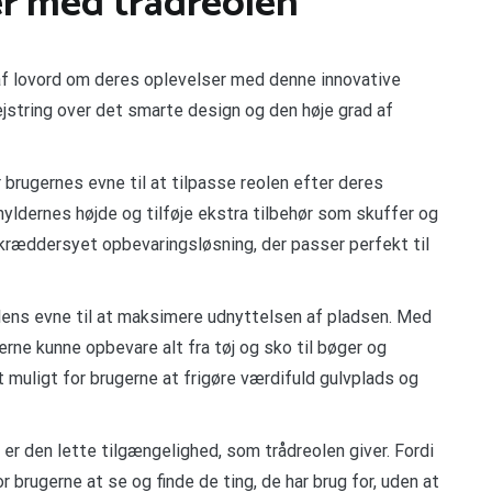
er med trådreolen
af lovord om deres oplevelser med denne innovative
jstring over det smarte design og den høje grad af
rugernes evne til at tilpasse reolen efter deres
hyldernes højde og tilføje ekstra tilbehør som skuffer og
skræddersyet opbevaringsløsning, der passer perfekt til
ens evne til at maksimere udnyttelsen af pladsen. Med
erne kunne opbevare alt fra tøj og sko til bøger og
t muligt for brugerne at frigøre værdifuld gulvplads og
 er den lette tilgængelighed, som trådreolen giver. Fordi
 brugerne at se og finde de ting, de har brug for, uden at