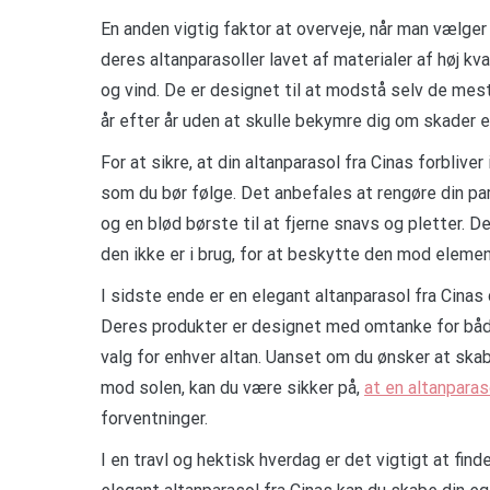
En anden vigtig faktor at overveje, når man vælger 
deres altanparasoller lavet af materialer af høj kv
og vind. De er designet til at modstå selv de mest
år efter år uden at skulle bekymre dig om skader el
For at sikre, at din altanparasol fra Cinas forbliver
som du bør følge. Det anbefales at rengøre din p
og en blød børste til at fjerne snavs og pletter. D
den ikke er i brug, for at beskytte den mod eleme
I sidste ende er en elegant altanparasol fra Cina
Deres produkter er designet med omtanke for både 
valg for enhver altan. Uanset om du ønsker at ska
mod solen, kan du være sikker på,
at en altanparas
forventninger.
I en travl og hektisk hverdag er det vigtigt at fin