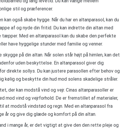
er holdbarhed og lang levetid. Du kan vælge mellem
onlige stil og præferencer.
n kan også skabe hygge. Når du har en altanparasol, kan du
appe af og nyde din fritid. Du kan indrette din altan med
e tæpper. Med en altanparasol kan du skabe den perfekte
ller have hyggelige stunder med familie og venner.
 skygge på din altan. Når solen står højt på himlen, kan det
udenfor uden beskyttelse. En altanparasol giver dig
for direkte sollys. Du kan justere parasollen efter behov og
g kølig og beskytte din hud mod solens skadelige stråler.
tet, der kan modstå vind og vejr. Cinas altanparasoller er
mod vind og vejrforhold. De er fremstillet af materialer,
til at modstå vindstød og regn. Med en altanparasol fra
ge år og give dig glæde og komfort på din altan.
tand i mange år, er det vigtigt at give den den rette pleje og