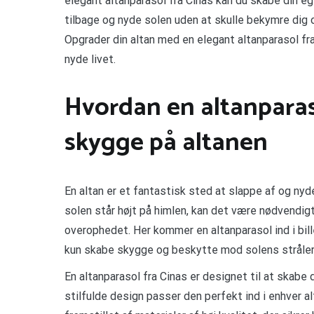
elegant altanparasol fra Cinas kan du skabe din e
tilbage og nyde solen uden at skulle bekymre dig 
Opgrader din altan med en elegant altanparasol fr
nyde livet.
Hvordan en altanpara
skygge på altanen
En altan er et fantastisk sted at slappe af og ny
solen står højt på himlen, kan det være nødvendigt
overophedet. Her kommer en altanparasol ind i bil
kun skabe skygge og beskytte mod solens stråler, d
En altanparasol fra Cinas er designet til at skab
stilfulde design passer den perfekt ind i enhver al