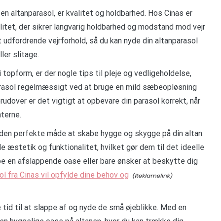
en altanparasol, er kvalitet og holdbarhed. Hos Cinas er
alitet, der sikrer langvarig holdbarhed og modstand mod vejr
 udfordrende vejrforhold, så du kan nyde din altanparasol
ler slitage.
 i topform, er der nogle tips til pleje og vedligeholdelse,
arasol regelmæssigt ved at bruge en mild sæbeopløsning
erudover er det vigtigt at opbevare din parasol korrekt, når
nterne.
s den perfekte måde at skabe hygge og skygge på din altan.
æstetik og funktionalitet, hvilket gør dem til det ideelle
be en afslappende oase eller bare ønsker at beskytte dig
ol fra Cinas vil opfylde dine behov og
de tid til at slappe af og nyde de små øjeblikke. Med en