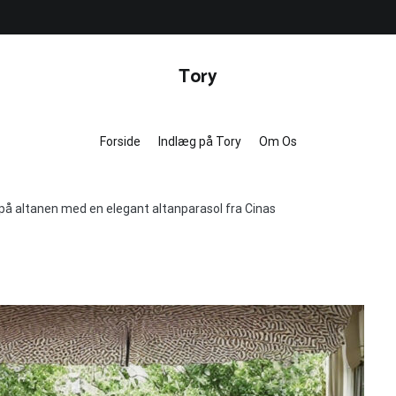
Tory
Forside
Indlæg på Tory
Om Os
på altanen med en elegant altanparasol fra Cinas