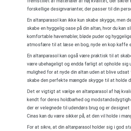
fremstillet af materialer af høj kvalitet, der sikr
forskellige designvarianter, der passer til din pers
En altanparasol kan ikke kun skabe skygge, men de
skabe en hyggelig oase på din altan, hvor du kan sl
komfortable havemøbler, bløde puder og hyggelig
atmosfære til at læse en bog, nyde en kop kaffe e
En altanparasol kan også være praktisk til at skabe
være ubehageligt og endda farligt at opholde sig 
mulighed for at nyde din altan uden at blive udsat 
skabe den perfekte mængde skygge til at holde di
Det er vigtigt at vælge en altanparasol af høj kvali
kendt for deres holdbarhed og modstandsdygtighed 
der er velegnede til udendørs brug og er designet 
Cinas kan du være sikker på, at den vil holde i man
For at sikre, at din altanparasol holder sig i god s