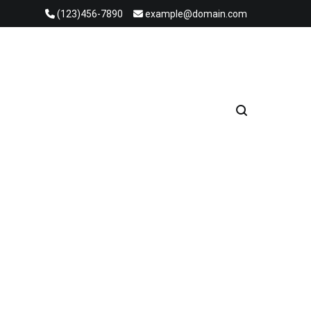
(123)456-7890
example@domain.com