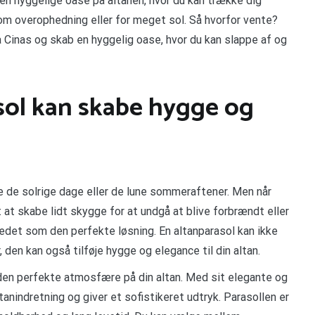
gen hyggelige oase på altanen, hvor du kan trække dig
om overophedning eller for meget sol. Så hvorfor vente?
a Cinas og skab en hyggelig oase, hvor du kan slappe af og
sol kan skabe hygge og
de de solrige dage eller de lune sommeraftener. Men når
 at skabe lidt skygge for at undgå at blive forbrændt eller
ledet som den perfekte løsning. En altanparasol kan ikke
en kan også tilføje hygge og elegance til din altan.
e den perfekte atmosfære på din altan. Med sit elegante og
tanindretning og giver et sofistikeret udtryk. Parasollen er