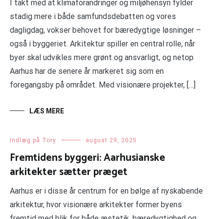
I takt med at klimaforandringer og miljøhensyn fylder
stadig mere i både samfundsdebatten og vores
dagligdag, vokser behovet for bæredygtige løsninger –
også i byggeriet. Arkitektur spiller en central rolle, når
byer skal udvikles mere grønt og ansvarligt, og netop
Aarhus har de senere år markeret sig som en
foregangsby på området. Med visionære projekter, […]
LÆS MERE
Indlæg på Tory
august 29, 2025
Fremtidens byggeri: Aarhusianske
arkitekter sætter præget
Aarhus er i disse år centrum for en bølge af nyskabende
arkitektur, hvor visionære arkitekter former byens
fremtid med blik for både æstetik, bæredygtighed og