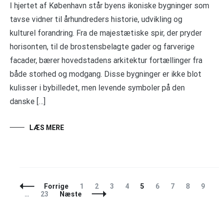
I hjertet af København står byens ikoniske bygninger som
tavse vidner til århundreders historie, udvikling og
kulturel forandring. Fra de majestætiske spir, der pryder
horisonten, til de brostensbelagte gader og farverige
facader, bærer hovedstadens arkitektur fortællinger fra
både storhed og modgang. Disse bygninger er ikke blot
kulisser i bybilledet, men levende symboler på den
danske […]
LÆS MERE
Indlægsnavigation
Side
Side
Side
Side
Side
Side
Side
Side
Side
Forrige
1
2
3
4
5
6
7
8
9
Side
…
23
Næste