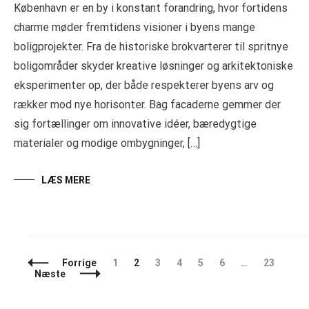
København er en by i konstant forandring, hvor fortidens
charme møder fremtidens visioner i byens mange
boligprojekter. Fra de historiske brokvarterer til spritnye
boligområder skyder kreative løsninger og arkitektoniske
eksperimenter op, der både respekterer byens arv og
rækker mod nye horisonter. Bag facaderne gemmer der
sig fortællinger om innovative idéer, bæredygtige
materialer og modige ombygninger, […]
LÆS MERE
Indlægsnavigation
Side
Side
Side
Side
Side
Side
Side
Forrige
1
2
3
4
5
6
…
23
Næste