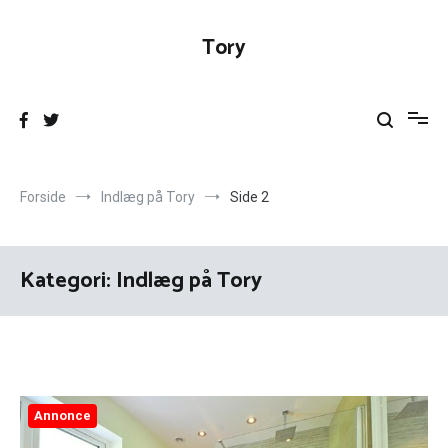
Videre
til
Tory
indhold
Forside
Indlæg på Tory
Side 2
Kategori:
Indlæg på Tory
Annonce