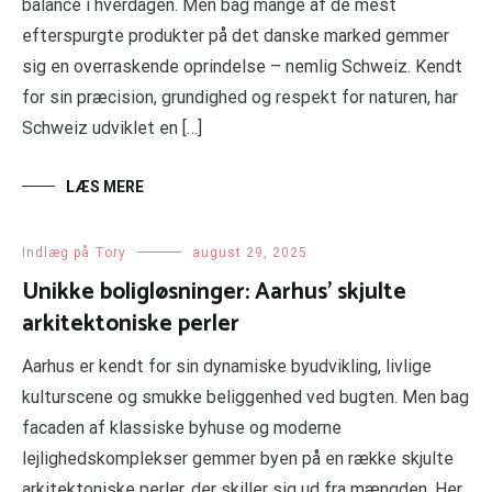
balance i hverdagen. Men bag mange af de mest
efterspurgte produkter på det danske marked gemmer
sig en overraskende oprindelse – nemlig Schweiz. Kendt
for sin præcision, grundighed og respekt for naturen, har
Schweiz udviklet en […]
LÆS MERE
Indlæg på Tory
august 29, 2025
Unikke boligløsninger: Aarhus’ skjulte
arkitektoniske perler
Aarhus er kendt for sin dynamiske byudvikling, livlige
kulturscene og smukke beliggenhed ved bugten. Men bag
facaden af klassiske byhuse og moderne
lejlighedskomplekser gemmer byen på en række skjulte
arkitektoniske perler, der skiller sig ud fra mængden. Her