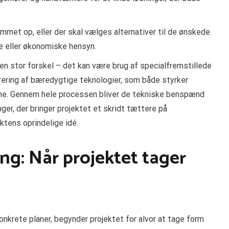
met op, eller der skal vælges alternativer til de ønskede
ge eller økonomiske hensyn.
 en stor forskel – det kan være brug af specialfremstillede
rering af bæredygtige teknologier, som både styrker
ne. Gennem hele processen bliver de tekniske benspænd
nger, der bringer projektet et skridt tættere på
ktens oprindelige idé.
ing: Når projektet tager
onkrete planer, begynder projektet for alvor at tage form