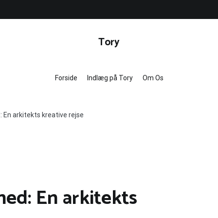
Tory
Forside
Indlæg på Tory
Om Os
d: En arkitekts kreative rejse
ghed: En arkitekts