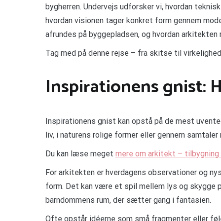
bygherren. Undervejs udforsker vi, hvordan tekniske
hvordan visionen tager konkret form gennem modelle
afrundes på byggepladsen, og hvordan arkitekten re
Tag med på denne rejse – fra skitse til virkelighed –
Inspirationens gnist: 
Inspirationens gnist kan opstå på de mest uvent
liv, i naturens rolige former eller gennem samtale
Du kan læse meget
mere om arkitekt – tilbygning
For arkitekten er hverdagens observationer og nysg
form. Det kan være et spil mellem lys og skygge på
barndommens rum, der sætter gang i fantasien.
Ofte opstår idéerne som små fragmenter eller føle