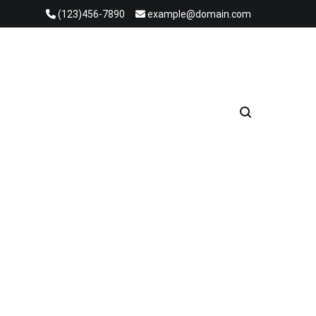
(123)456-7890
example@domain.com