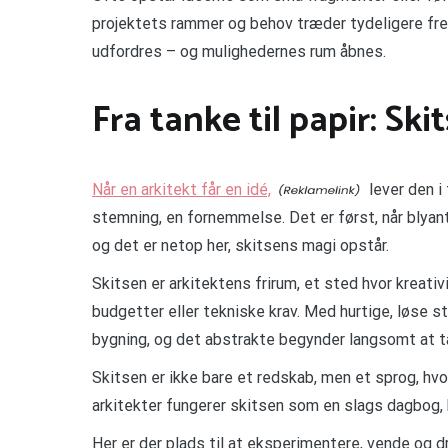
projektets rammer og behov træder tydeligere frem
udfordres – og mulighedernes rum åbnes.
Fra tanke til papir: Sk
Når en arkitekt får en idé,
lever den i
stemning, en fornemmelse. Det er først, når blyant
og det er netop her, skitsens magi opstår.
Skitsen er arkitektens frirum, et sted hvor kreativi
budgetter eller tekniske krav. Med hurtige, løse s
bygning, og det abstrakte begynder langsomt at t
Skitsen er ikke bare et redskab, men et sprog, hv
arkitekter fungerer skitsen som en slags dagbog, h
Her er der plads til at eksperimentere, vende og d