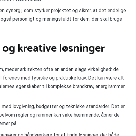
en synergi, som styrker projektet og sikrer, at det endelige
n også personligt og meningsfuldt for dem, der skal bruge
 og kreative løsninger
m, møder arkitekten ofte en anden slags virkelighed: de
al forenes med fysiske og praktiske krav. Det kan være alt
alernes egenskaber til komplekse brandkrav, energirammer
 med lovgivning, budgetter og tekniske standarder. Det er
or selvom regler og rammer kan virke hæmmende, åbner de
emer på.
niører og håndværkere for at finde løsninger, der både