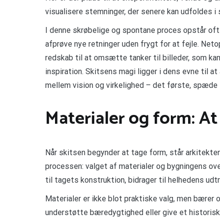
visualisere stemninger, der senere kan udfoldes i s
I denne skrøbelige og spontane proces opstår ofte
afprøve nye retninger uden frygt for at fejle. Neto
redskab til at omsætte tanker til billeder, som ka
inspiration. Skitsens magi ligger i dens evne til 
mellem vision og virkelighed – det første, spæde 
Materialer og form: A
Når skitsen begynder at tage form, står arkitekte
processen: valget af materialer og bygningens ov
til tagets konstruktion, bidrager til helhedens udt
Materialer er ikke blot praktiske valg, men bærer
understøtte bæredygtighed eller give et historis