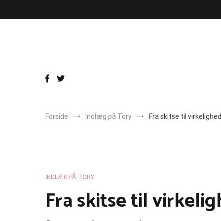
Videre
til
indhold
Forside
Indlæg på Tory
Fra skitse til virkelighe
INDLÆG PÅ TORY
Fra skitse til virkeli