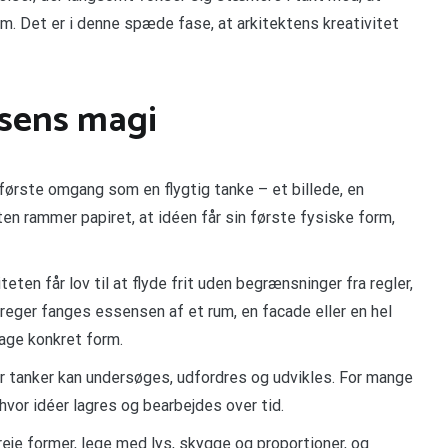
. Det er i denne spæde fase, at arkitektens kreativitet
itsens magi
 første omgang som en flygtig tanke – et billede, en
en rammer papiret, at idéen får sin første fysiske form,
teten får lov til at flyde frit uden begrænsninger fra regler,
treger fanges essensen af et rum, en facade eller en hel
age konkret form.
or tanker kan undersøges, udfordres og udvikles. For mange
vor idéer lagres og bearbejdes over tid.
reje former, lege med lys, skygge og proportioner, og