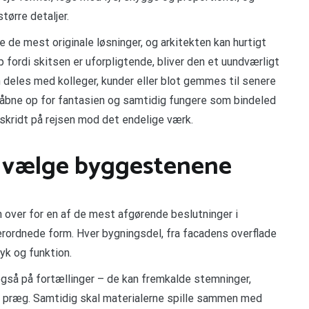
tørre detaljer.
 de mest originale løsninger, og arkitekten kan hurtigt
p fordi skitsen er uforpligtende, bliver den et uundværligt
n deles med kolleger, kunder eller blot gemmes til senere
at åbne op for fantasien og samtidig fungere som bindeled
skridt på rejsen mod det endelige værk.
t vælge byggestenene
n over for en af de mest afgørende beslutninger i
erordnede form. Hver bygningsdel, fra facadens overflade
ryk og funktion.
 også på fortællinger – de kan fremkalde stemninger,
k præg. Samtidig skal materialerne spille sammen med