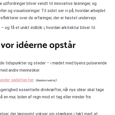
 udfordringer bliver vendt til innovative løsninger, og
r og visualiseringer. Til sidst ser vi på, hvordan arbejdet
flekterer over de erfaringer, der er høstet undervejs.
 og få et unikt indblik i, hvordan arkitektur bliver til.
Hvor idéerne opstår
ede tidspunkter og steder – i mødet med byens pulserende
r med andre mennesker.
 under sadeltag her
.
errighed essentielle drivkræfter, når nye idéer skal tage
 en mur, lyden af regn mod et tag eller minder fra
lser, der langsomt vokser sig stærkere i takt med, at