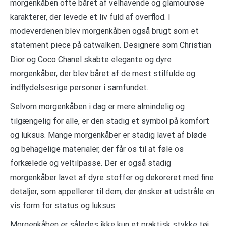
morgenkåben ofte båret af velhavende og glamourøse
karakterer, der levede et liv fuld af overflod. I
modeverdenen blev morgenkåben også brugt som et
statement piece på catwalken. Designere som Christian
Dior og Coco Chanel skabte elegante og dyre
morgenkåber, der blev båret af de mest stilfulde og
indflydelsesrige personer i samfundet.
Selvom morgenkåben i dag er mere almindelig og
tilgængelig for alle, er den stadig et symbol på komfort
og luksus. Mange morgenkåber er stadig lavet af bløde
og behagelige materialer, der får os til at føle os
forkælede og veltilpasse. Der er også stadig
morgenkåber lavet af dyre stoffer og dekoreret med fine
detaljer, som appellerer til dem, der ønsker at udstråle en
vis form for status og luksus.
Morgenkåben er således ikke kun et praktisk stykke tøj,