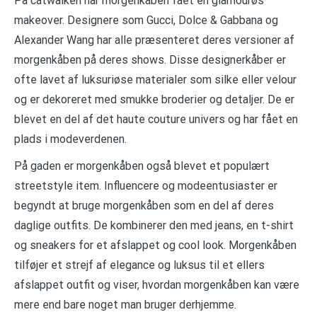
På catwalken har morgenkåben fået en glamourøs
makeover. Designere som Gucci, Dolce & Gabbana og
Alexander Wang har alle præsenteret deres versioner af
morgenkåben på deres shows. Disse designerkåber er
ofte lavet af luksuriøse materialer som silke eller velour
og er dekoreret med smukke broderier og detaljer. De er
blevet en del af det haute couture univers og har fået en
plads i modeverdenen.
På gaden er morgenkåben også blevet et populært
streetstyle item. Influencere og modeentusiaster er
begyndt at bruge morgenkåben som en del af deres
daglige outfits. De kombinerer den med jeans, en t-shirt
og sneakers for et afslappet og cool look. Morgenkåben
tilføjer et strejf af elegance og luksus til et ellers
afslappet outfit og viser, hvordan morgenkåben kan være
mere end bare noget man bruger derhjemme.