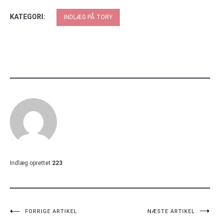
KATEGORI:
INDLÆG PÅ TORY
Indlæg oprettet
223
Indlægsnavigation
FORRIGE ARTIKEL
NÆSTE ARTIKEL