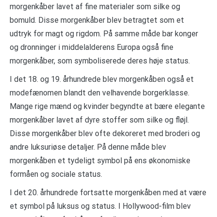
morgenkåber lavet af fine materialer som silke og
bomuld. Disse morgenkåber blev betragtet som et
udtryk for magt og rigdom. På samme måde bar konger
og dronninger i middelalderens Europa også fine
morgenkåber, som symboliserede deres høje status.
I det 18. og 19. århundrede blev morgenkåben også et
modefænomen blandt den velhavende borgerklasse.
Mange rige mænd og kvinder begyndte at bære elegante
morgenkåber lavet af dyre stoffer som silke og fløjl.
Disse morgenkåber blev ofte dekoreret med broderi og
andre luksuriøse detaljer. På denne måde blev
morgenkåben et tydeligt symbol på ens økonomiske
formåen og sociale status.
I det 20. århundrede fortsatte morgenkåben med at være
et symbol på luksus og status. I Hollywood-film blev