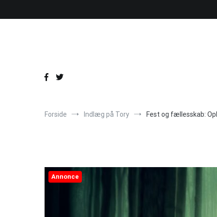
Videre
til
indhold
Forside
Indlæg på Tory
Fest og fællesskab: O
Annonce