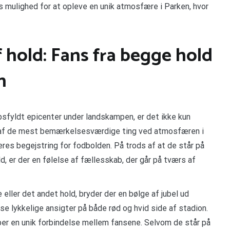
os mulighed for at opleve en unik atmosfære i Parken, hvor
 hold: Fans fra begge hold
n
bsfyldt epicenter under landskampen, er det ikke kun
n af de mest bemærkelsesværdige ting ved atmosfæren i
eres begejstring for fodbolden. På trods af at de står på
d, er der en følelse af fællesskab, der går på tværs af
eller det andet hold, bryder der en bølge af jubel ud
 se lykkelige ansigter på både rød og hvid side af stadion.
aber en unik forbindelse mellem fansene. Selvom de står på