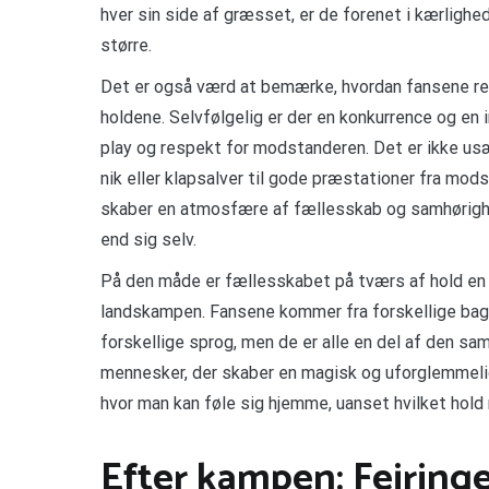
hver sin side af græsset, er de forenet i kærlighe
større.
Det er også værd at bemærke, hvordan fansene res
holdene. Selvfølgelig er der en konkurrence og en 
play og respekt for modstanderen. Det er ikke us
nik eller klapsalver til gode præstationer fra mo
skaber en atmosfære af fællesskab og samhørighed
end sig selv.
På den måde er fællesskabet på tværs af hold en 
landskampen. Fansene kommer fra forskellige bagg
forskellige sprog, men de er alle en del af den s
mennesker, der skaber en magisk og uforglemmelig 
hvor man kan føle sig hjemme, uanset hvilket hold
Efter kampen: Fejringe