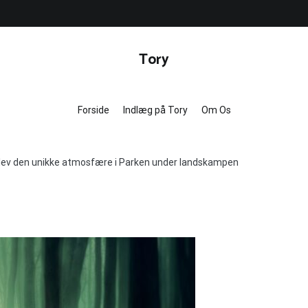
Tory
Forside
Indlæg på Tory
Om Os
plev den unikke atmosfære i Parken under landskampen