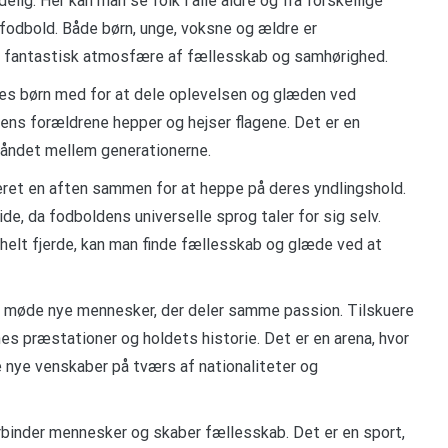
ig. Her kan man se folk i alle aldre og fra forskellige
fodbold. Både børn, unge, voksne og ældre er
en fantastisk atmosfære af fællesskab og samhørighed.
res børn med for at dele oplevelsen og glæden ved
ens forældrene hepper og hejser flagene. Det er en
åndet mellem generationerne.
eret en aften sammen for at heppe på deres yndlingshold.
side, da fodboldens universelle sprog taler for sig selv.
helt fjerde, kan man finde fællesskab og glæde ved at
t møde nye mennesker, der deler samme passion. Tilskuere
rnes præstationer og holdets historie. Det er en arena, hvor
 nye venskaber på tværs af nationaliteter og
binder mennesker og skaber fællesskab. Det er en sport,