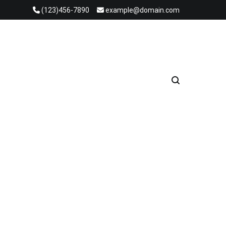
(123)456-7890
example@domain.com