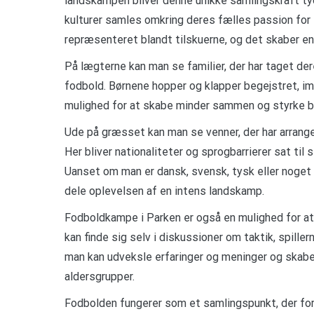
landskampen bliver denne unikke samlingskraft tydel
kulturer samles omkring deres fælles passion for 
repræsenteret blandt tilskuerne, og det skaber 
På lægterne kan man se familier, der har taget de
fodbold. Børnene hopper og klapper begejstret, im
mulighed for at skabe minder sammen og styrke b
Ude på græsset kan man se venner, der har arrang
Her bliver nationaliteter og sprogbarrierer sat til 
Uanset om man er dansk, svensk, tysk eller noget 
dele oplevelsen af en intens landskamp.
Fodboldkampe i Parken er også en mulighed for a
kan finde sig selv i diskussioner om taktik, spille
man kan udveksle erfaringer og meninger og skabe
aldersgrupper.
Fodbolden fungerer som et samlingspunkt, der for