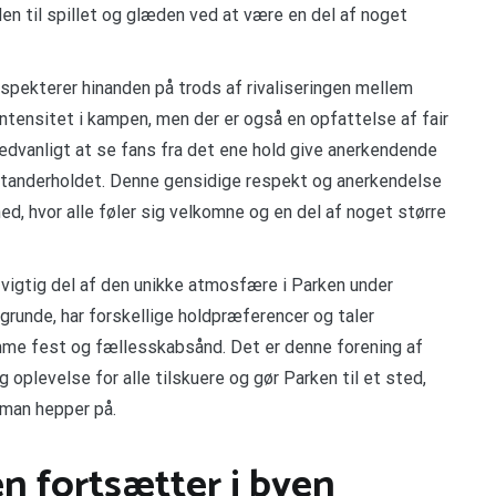
den til spillet og glæden ved at være en del af noget
pekterer hinanden på trods af rivaliseringen mellem
intensitet i kampen, men der er også en opfattelse af fair
ædvanligt at se fans fra det ene hold give anerkendende
dstanderholdet. Denne gensidige respekt og anerkendelse
, hvor alle føler sig velkomne og en del af noget større
vigtig del af den unikke atmosfære i Parken under
runde, har forskellige holdpræferencer og taler
amme fest og fællesskabsånd. Det er denne forening af
oplevelse for alle tilskuere og gør Parken til et sted,
 man hepper på.
n fortsætter i byen