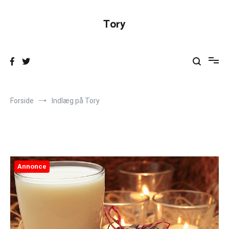
Videre
til
Tory
indhold
Forside
Indlæg på Tory
Annonce